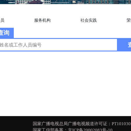
人员
服务机构
社会实践
荣
查询
国家广播电视总局广播电视频道许可证：PT101030
国家工信部备案：京ICP备20002083号-10